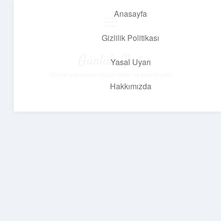
Anasayfa
menüyü
aç
Gizlilik Politikası
Günlük Akış
Yasal Uyarı
Günlük yaşamdan küçük notlar ve kısa bilgiler.
Hakkımızda