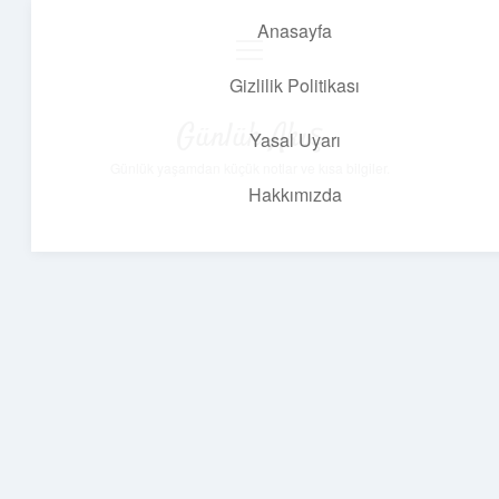
Anasayfa
menüyü
aç
Gizlilik Politikası
Günlük Akış
Yasal Uyarı
Günlük yaşamdan küçük notlar ve kısa bilgiler.
Hakkımızda