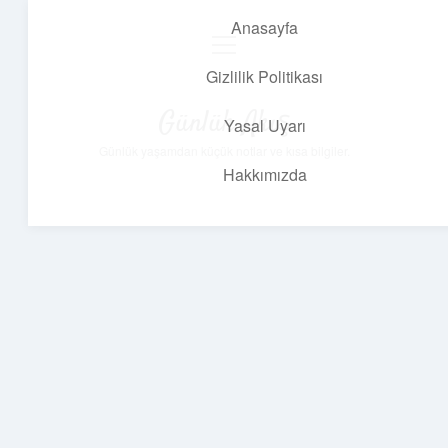
Anasayfa
menüyü
aç
Gizlilik Politikası
Günlük Akış
Yasal Uyarı
Günlük yaşamdan küçük notlar ve kısa bilgiler.
Hakkımızda