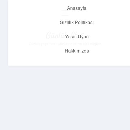
Anasayfa
menüyü
aç
Gizlilik Politikası
Günlük Akış
Yasal Uyarı
Günlük yaşamdan küçük notlar ve kısa bilgiler.
Hakkımızda