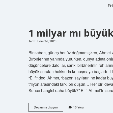
Et
1 milyar mı büyük
Tarih: Ekim 24, 2025
Bir sabah, güneş henüz doğmamışken, Ahmet ve El
Birbirlerinin yanında yürürken, dünya adeta onl
düşüncelere daldılar, sanki birbirlerinin ruhları
büyük soruları hakkında konuşmaya başladı. 1 
“Elif,” dedi Ahmet, “bazen sayıların ne kadar b
trilyon arasındaki farkı bir düşün… Her biri de
Sence hangisi daha büyük?” Elif, Ahmet’in so
1
Devamını okuyun
10 Yorum
milyar