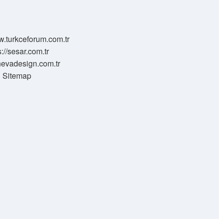
w.turkceforum.com.tr
s://sesar.com.tr
/nevadesign.com.tr
Sitemap