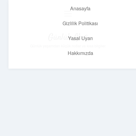
Anasayfa
menüyü
aç
Gizlilik Politikası
Günlük Akış
Yasal Uyarı
Günlük yaşamdan küçük notlar ve kısa bilgiler.
Hakkımızda