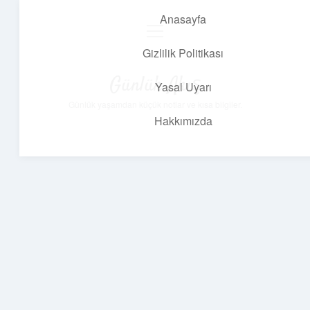
Anasayfa
menüyü
aç
Gizlilik Politikası
Günlük Akış
Yasal Uyarı
Günlük yaşamdan küçük notlar ve kısa bilgiler.
Hakkımızda