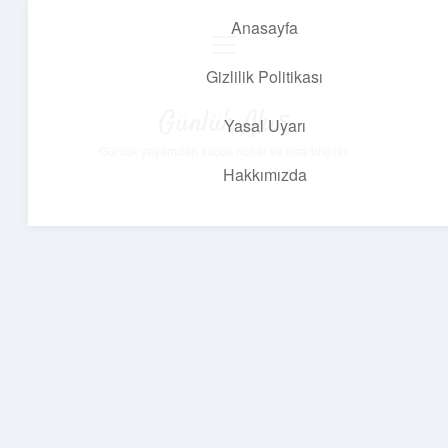
Anasayfa
menüyü
aç
Gizlilik Politikası
Günlük Akış
Yasal Uyarı
Günlük yaşamdan küçük notlar ve kısa bilgiler.
Hakkımızda