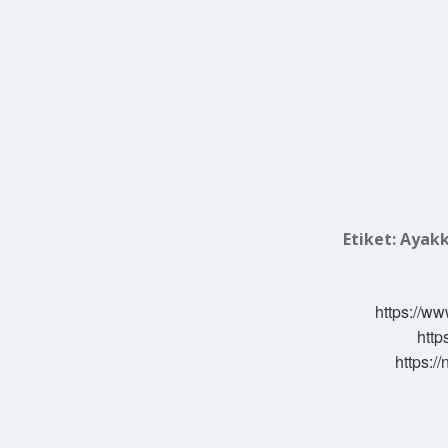
Etiket:
Ayakk
https://ww
http
https:/