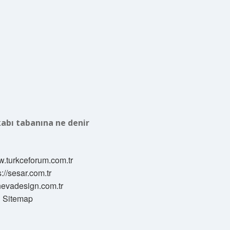
abı tabanına ne denir
w.turkceforum.com.tr
s://sesar.com.tr
/nevadesign.com.tr
Sitemap