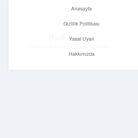
Anasayfa
menüyü
aç
Gizlilik Politikası
Günlük Akış
Yasal Uyarı
Günlük yaşamdan küçük notlar ve kısa bilgiler.
Hakkımızda