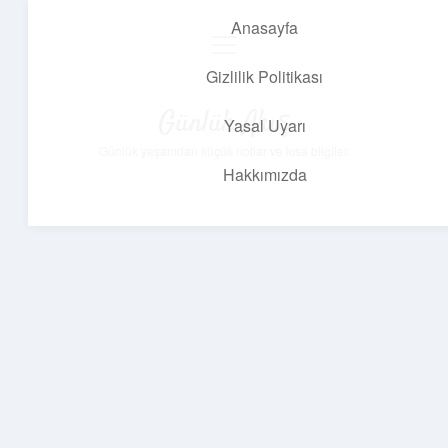
Anasayfa
menüyü
aç
Gizlilik Politikası
Günlük Akış
Yasal Uyarı
Günlük yaşamdan küçük notlar ve kısa bilgiler.
Hakkımızda