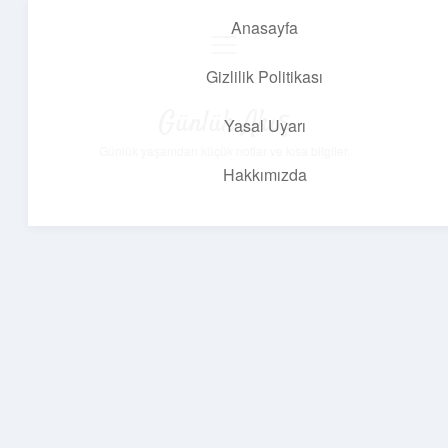
Anasayfa
menüyü
aç
Gizlilik Politikası
Günlük Akış
Yasal Uyarı
Günlük yaşamdan küçük notlar ve kısa bilgiler.
Hakkımızda