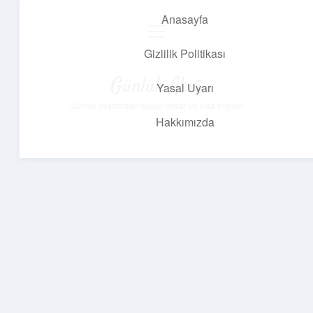
Anasayfa
menüyü
aç
Gizlilik Politikası
Günlük Akış
Yasal Uyarı
Günlük yaşamdan küçük notlar ve kısa bilgiler.
Hakkımızda