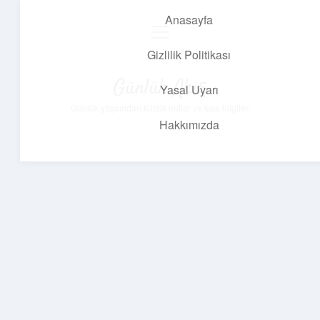
Anasayfa
menüyü
aç
Gizlilik Politikası
Günlük Akış
Yasal Uyarı
Günlük yaşamdan küçük notlar ve kısa bilgiler.
Hakkımızda