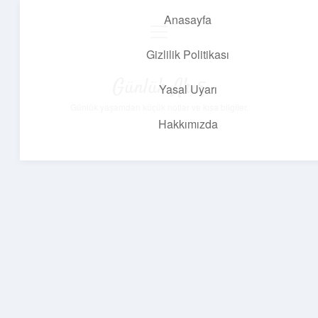
Anasayfa
menüyü
aç
Gizlilik Politikası
Günlük Akış
Yasal Uyarı
Günlük yaşamdan küçük notlar ve kısa bilgiler.
Hakkımızda