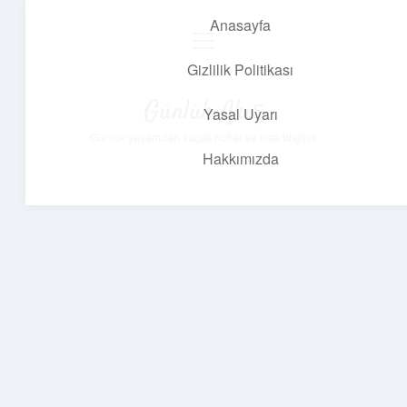
Anasayfa
menüyü
aç
Gizlilik Politikası
Günlük Akış
Yasal Uyarı
Günlük yaşamdan küçük notlar ve kısa bilgiler.
Hakkımızda