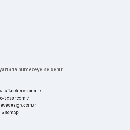
yatında bilmeceye ne denir
w.turkceforum.com.tr
s://sesar.com.tr
/nevadesign.com.tr
Sitemap