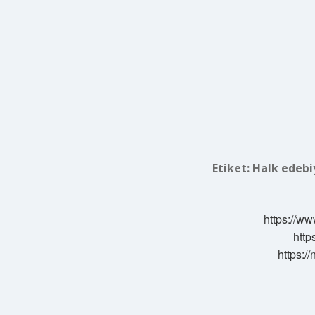
Etiket:
Halk edebi
https://ww
http
https:/