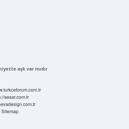
miyette aşk var mıdır
w.turkceforum.com.tr
s://sesar.com.tr
/nevadesign.com.tr
Sitemap