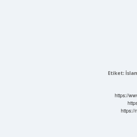
Etiket:
İsla
https://ww
http
https:/