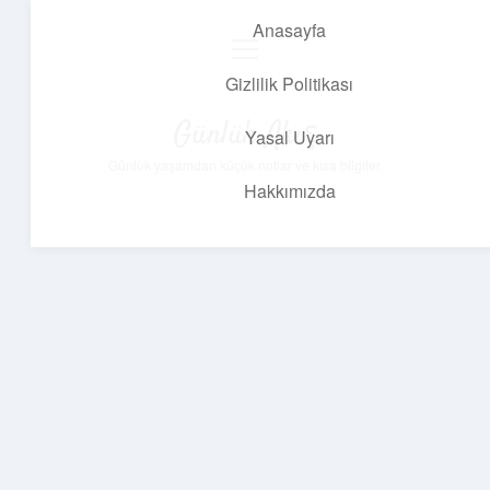
Anasayfa
menüyü
aç
Gizlilik Politikası
Günlük Akış
Yasal Uyarı
Günlük yaşamdan küçük notlar ve kısa bilgiler.
Hakkımızda