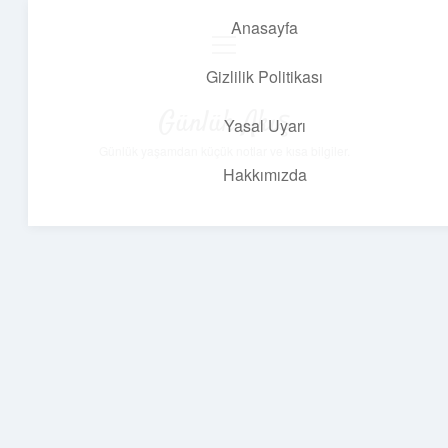
Anasayfa
menüyü
aç
Gizlilik Politikası
Günlük Akış
Yasal Uyarı
Günlük yaşamdan küçük notlar ve kısa bilgiler.
Hakkımızda