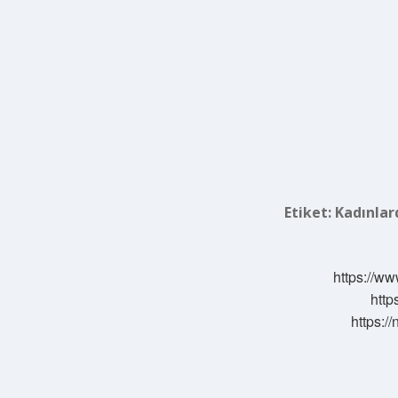
Etiket:
Kadınlard
https://ww
http
https:/