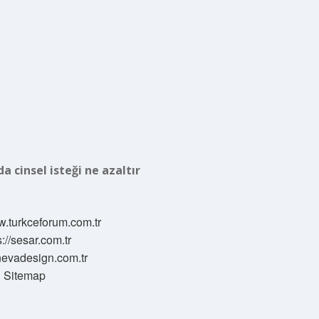
a cinsel isteği ne azaltır
w.turkceforum.com.tr
s://sesar.com.tr
/nevadesign.com.tr
Sitemap