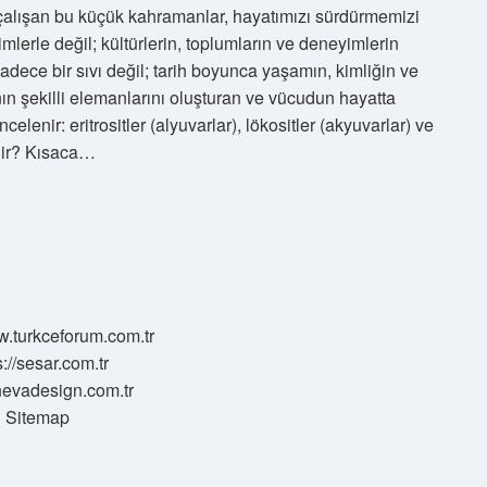
alışan bu küçük kahramanlar, hayatımızı sürdürmemizi
mlerle değil; kültürlerin, toplumların ve deneyimlerin
ece bir sıvı değil; tarih boyunca yaşamın, kimliğin ve
n şekilli elemanlarını oluşturan ve vücudun hayatta
elenir: eritrositler (alyuvarlar), lökositler (akyuvarlar) ve
edir? Kısaca…
w.turkceforum.com.tr
s://sesar.com.tr
/nevadesign.com.tr
Sitemap