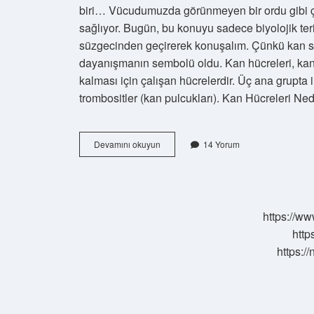
biri… Vücudumuzda görünmeyen bir ordu gibi ç
sağlıyor. Bugün, bu konuyu sadece biyolojik teri
süzgecinden geçirerek konuşalım. Çünkü kan sad
dayanışmanın sembolü oldu. Kan hücreleri, kanı
kalması için çalışan hücrelerdir. Üç ana grupta inc
trombositler (kan pulcukları). Kan Hücreleri N
Kan
Devamını okuyun
14 Yorum
hücreleri
nedir
kısaca
?
https://ww
http
https:/