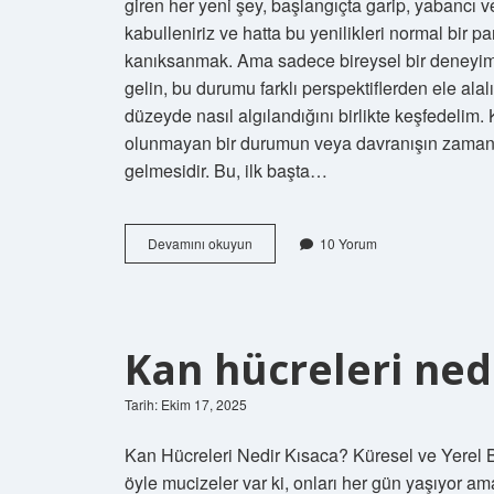
giren her yeni şey, başlangıçta garip, yabancı ve
kabulleniriz ve hatta bu yenilikleri normal bir 
kanıksanmak. Ama sadece bireysel bir deneyim d
gelin, bu durumu farklı perspektiflerden ele al
düzeyde nasıl algılandığını birlikte keşfedelim
olunmayan bir durumun veya davranışın zamanla
gelmesidir. Bu, ilk başta…
Kanıksanmak
Devamını okuyun
10 Yorum
nedir
ne
demek
?
Kan hücreleri nedi
Tarih: Ekim 17, 2025
Kan Hücreleri Nedir Kısaca? Küresel ve Yerel 
öyle mucizeler var ki, onları her gün yaşıyor 