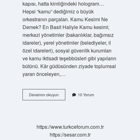
kapısı, hatta kimliğindeki hologram…
Hepsi “kamu” dediğimiz o büyük
orkestranın parçaları. Kamu Kesimi Ne
Demek? En Basit Haliyle Kamu kesimi;
merkezi yönetimler (bakanlıklar, bağımsız
idareler), yerel yönetimler (belediyeler, il
özel idareleri), sosyal güvenlik kurumları
ve kamu iktisadi teşebbüsleri gibi yapıların
bütünü. Kâr güdüsünden ziyade toplumsal
yararı önceleyen,…
Kamu
Devamını okuyun
10 Yorum
kesimi
ne
demek
?
https://www.turkceforum.com.tr
https://sesar.com.tr