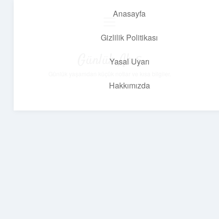
Anasayfa
menüyü
aç
Gizlilik Politikası
Günlük Akış
Yasal Uyarı
Günlük yaşamdan küçük notlar ve kısa bilgiler.
Hakkımızda