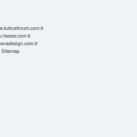
w.turkceforum.com.tr
s://sesar.com.tr
/nevadesign.com.tr
Sitemap