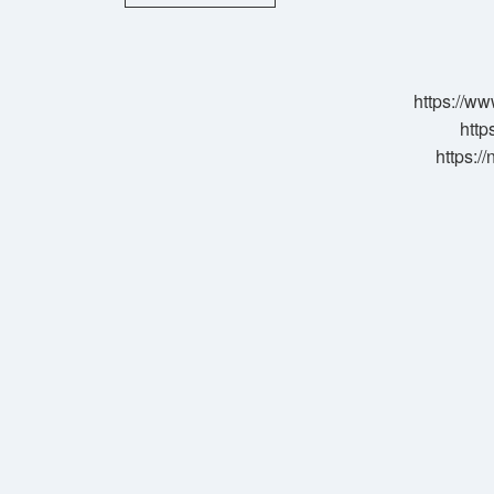
neden
kullanılır
?
https://ww
http
https:/