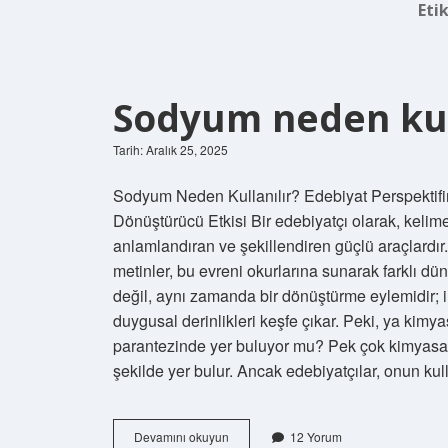
Eti
Sodyum neden kull
Tarih: Aralık 25, 2025
Sodyum Neden Kullanılır? Edebiyat Perspektifi
Dönüştürücü Etkisi Bir edebiyatçı olarak, kelim
anlamlandıran ve şekillendiren güçlü araçlardır. 
metinler, bu evreni okurlarına sunarak farklı düny
değil, aynı zamanda bir dönüştürme eylemidir; in
duygusal derinlikleri keşfe çıkar. Peki, ya kim
parantezinde yer buluyor mu? Pek çok kimyasal 
şekilde yer bulur. Ancak edebiyatçılar, onun ku
Sodyum
Devamını okuyun
12 Yorum