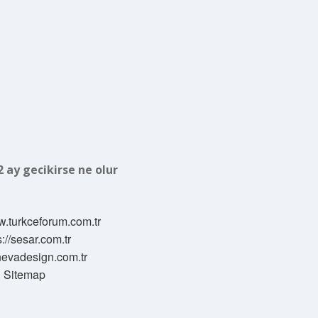
2 ay gecikirse ne olur
w.turkceforum.com.tr
s://sesar.com.tr
/nevadesign.com.tr
Sitemap