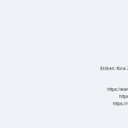
Etiket:
Kira 
https://ww
http
https:/