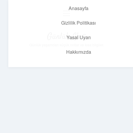
Anasayfa
menüyü
aç
Gizlilik Politikası
Günlük Akış
Yasal Uyarı
Günlük yaşamdan küçük notlar ve kısa bilgiler.
Hakkımızda