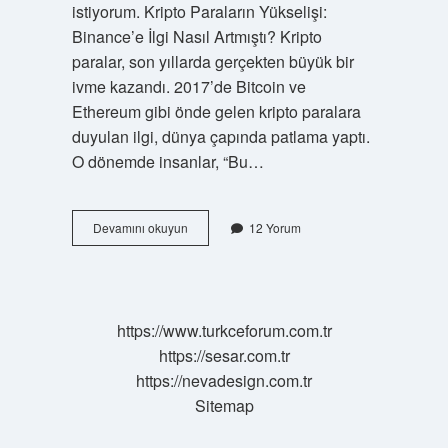
istiyorum. Kripto Paraların Yükselişi:
Binance’e İlgi Nasıl Artmıştı? Kripto
paralar, son yıllarda gerçekten büyük bir
ivme kazandı. 2017’de Bitcoin ve
Ethereum gibi önde gelen kripto paralara
duyulan ilgi, dünya çapında patlama yaptı.
O dönemde insanlar, “Bu…
Binance
Devamını okuyun
12 Yorum
minimum
kaç
TL
?
https://www.turkceforum.com.tr
https://sesar.com.tr
https://nevadesign.com.tr
Sitemap