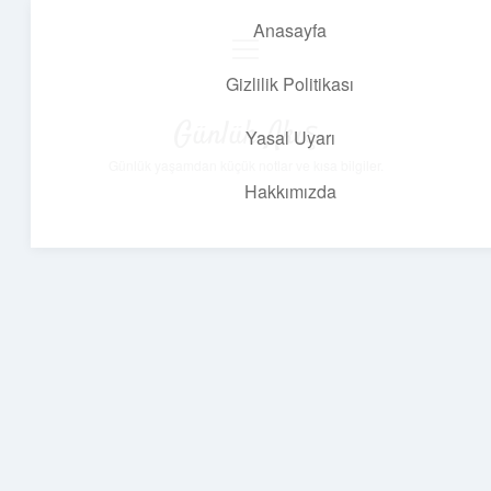
Anasayfa
menüyü
aç
Gizlilik Politikası
Günlük Akış
Yasal Uyarı
Günlük yaşamdan küçük notlar ve kısa bilgiler.
Hakkımızda