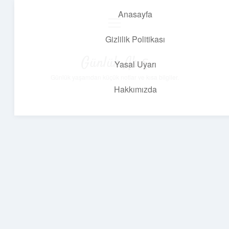
Anasayfa
menüyü
aç
Gizlilik Politikası
Günlük Akış
Yasal Uyarı
Günlük yaşamdan küçük notlar ve kısa bilgiler.
Hakkımızda