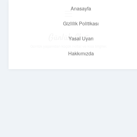
Anasayfa
menüyü
aç
Gizlilik Politikası
Günlük Akış
Yasal Uyarı
Günlük yaşamdan küçük notlar ve kısa bilgiler.
Hakkımızda