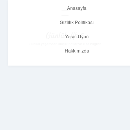
Anasayfa
menüyü
aç
Gizlilik Politikası
Günlük Akış
Yasal Uyarı
Günlük yaşamdan küçük notlar ve kısa bilgiler.
Hakkımızda