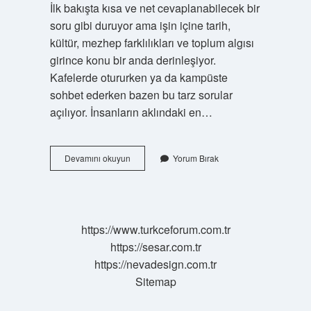
İlk bakışta kısa ve net cevaplanabilecek bir
soru gibi duruyor ama işin içine tarih,
kültür, mezhep farklılıkları ve toplum algısı
girince konu bir anda derinleşiyor.
Kafelerde otururken ya da kampüste
sohbet ederken bazen bu tarz sorular
açılıyor. İnsanların aklındaki en…
Şiiler
Devamını okuyun
Yorum Bırak
sünnet
oluyor
mu
?
https://www.turkceforum.com.tr
https://sesar.com.tr
https://nevadesign.com.tr
Sitemap