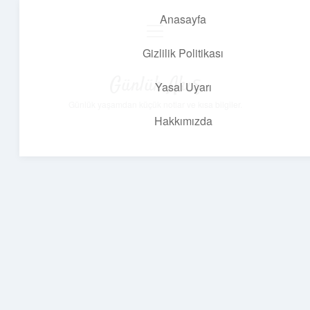
Anasayfa
menüyü
aç
Gizlilik Politikası
Günlük Akış
Yasal Uyarı
Günlük yaşamdan küçük notlar ve kısa bilgiler.
Hakkımızda