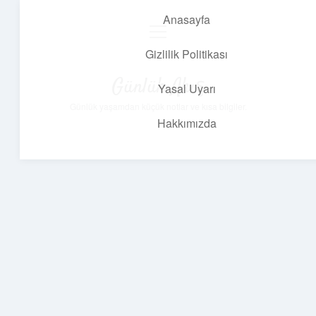
Anasayfa
menüyü
aç
Gizlilik Politikası
Günlük Akış
Yasal Uyarı
Günlük yaşamdan küçük notlar ve kısa bilgiler.
Hakkımızda