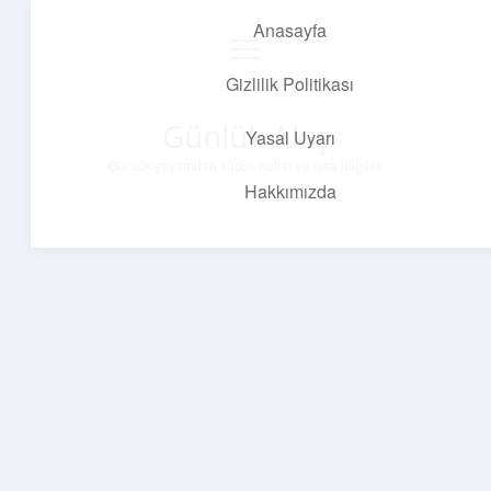
Anasayfa
menüyü
aç
Gizlilik Politikası
Günlük Akış
Yasal Uyarı
Günlük yaşamdan küçük notlar ve kısa bilgiler.
Hakkımızda