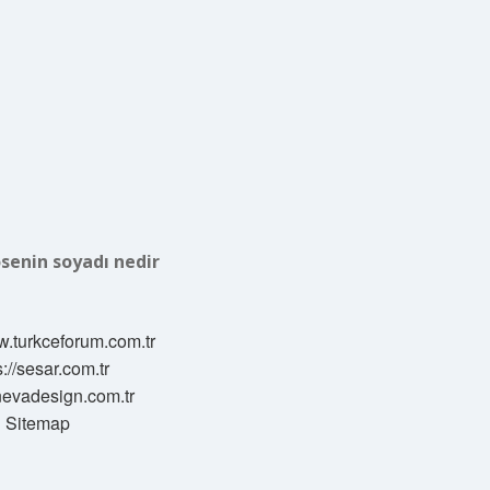
senin soyadı nedir
w.turkceforum.com.tr
s://sesar.com.tr
/nevadesign.com.tr
Sitemap