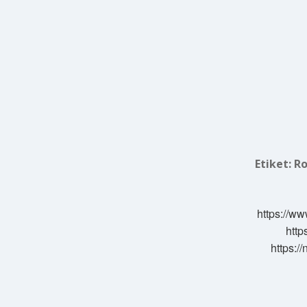
Etiket:
Ro
https://ww
http
https:/