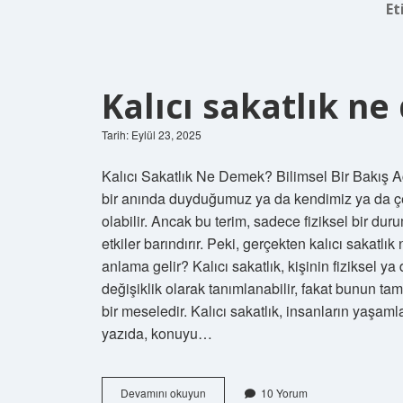
Et
Kalıcı sakatlık n
Tarih: Eylül 23, 2025
Kalıcı Sakatlık Ne Demek? Bilimsel Bir Bakış Aç
bir anında duyduğumuz ya da kendimiz ya da çev
olabilir. Ancak bu terim, sadece fiziksel bir dur
etkiler barındırır. Peki, gerçekten kalıcı sakatl
anlama gelir? Kalıcı sakatlık, kişinin fiziksel ya
değişiklik olarak tanımlanabilir, fakat bunun t
bir meseledir. Kalıcı sakatlık, insanların yaşam
yazıda, konuyu…
Kalıcı
Devamını okuyun
10 Yorum