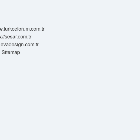
w.turkceforum.com.tr
s://sesar.com.tr
/nevadesign.com.tr
Sitemap