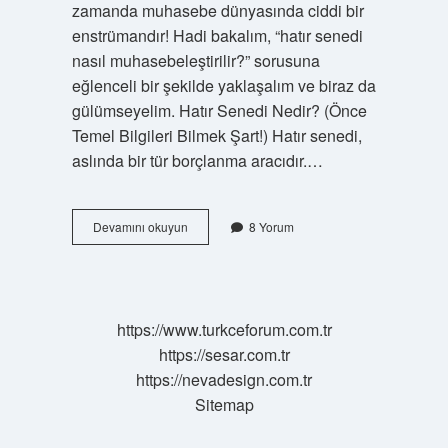
zamanda muhasebe dünyasında ciddi bir
enstrümandır! Hadi bakalım, “hatır senedi
nasıl muhasebeleştirilir?” sorusuna
eğlenceli bir şekilde yaklaşalım ve biraz da
gülümseyelim. Hatır Senedi Nedir? (Önce
Temel Bilgileri Bilmek Şart!) Hatır senedi,
aslında bir tür borçlanma aracıdır.…
Hatır
Devamını okuyun
8 Yorum
senedi
nasıl
muhasebeleştirilir
?
https://www.turkceforum.com.tr
https://sesar.com.tr
https://nevadesign.com.tr
Sitemap