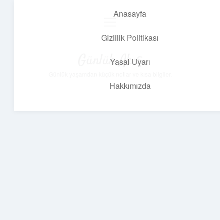
Anasayfa
menüyü
aç
Gizlilik Politikası
Günlük Akış
Yasal Uyarı
Günlük yaşamdan küçük notlar ve kısa bilgiler.
Hakkımızda