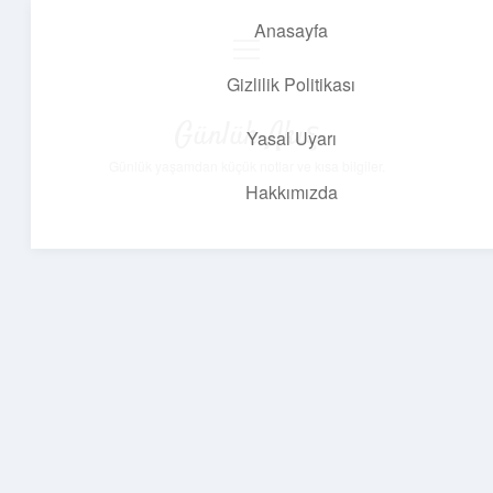
Anasayfa
menüyü
aç
Gizlilik Politikası
Günlük Akış
Yasal Uyarı
Günlük yaşamdan küçük notlar ve kısa bilgiler.
Hakkımızda