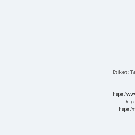
Etiket:
T
https://ww
http
https:/