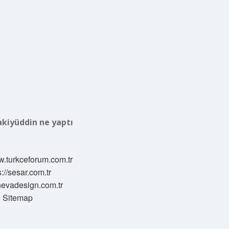
akiyüddin ne yaptı
w.turkceforum.com.tr
s://sesar.com.tr
/nevadesign.com.tr
Sitemap