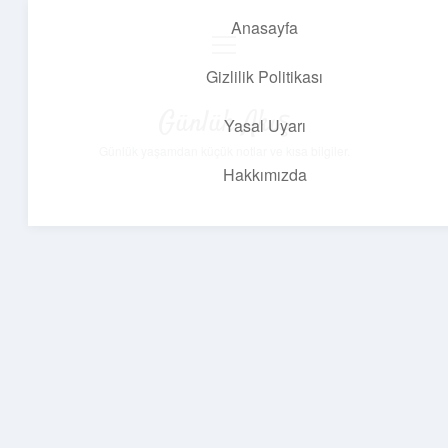
Anasayfa
menüyü
aç
Gizlilik Politikası
Günlük Akış
Yasal Uyarı
Günlük yaşamdan küçük notlar ve kısa bilgiler.
Hakkımızda