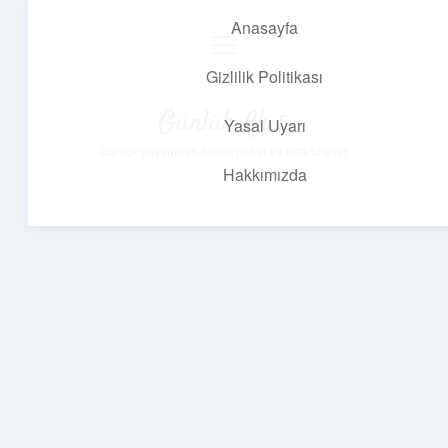
Anasayfa
menüyü
aç
Gizlilik Politikası
Günlük Akış
Yasal Uyarı
Günlük yaşamdan küçük notlar ve kısa bilgiler.
Hakkımızda