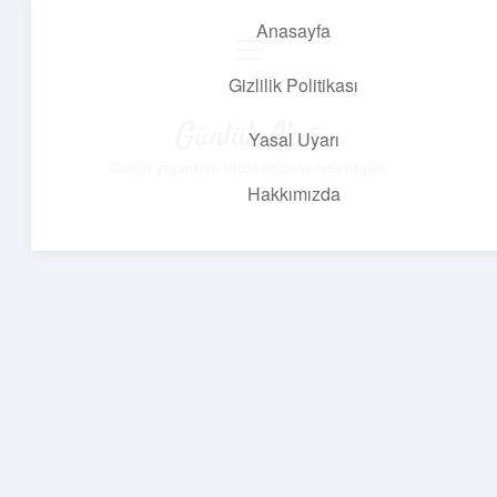
Anasayfa
menüyü
aç
Gizlilik Politikası
Günlük Akış
Yasal Uyarı
Günlük yaşamdan küçük notlar ve kısa bilgiler.
Hakkımızda