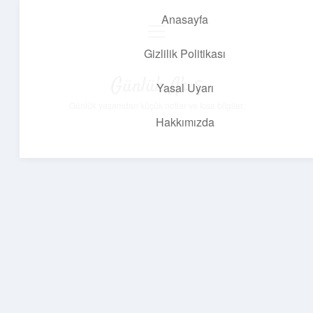
Anasayfa
menüyü
aç
Gizlilik Politikası
Günlük Akış
Yasal Uyarı
Günlük yaşamdan küçük notlar ve kısa bilgiler.
Hakkımızda