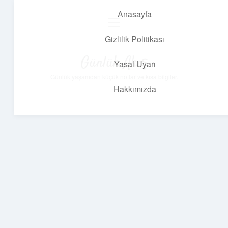
Anasayfa
menüyü
aç
Gizlilik Politikası
Günlük Akış
Yasal Uyarı
Günlük yaşamdan küçük notlar ve kısa bilgiler.
Hakkımızda