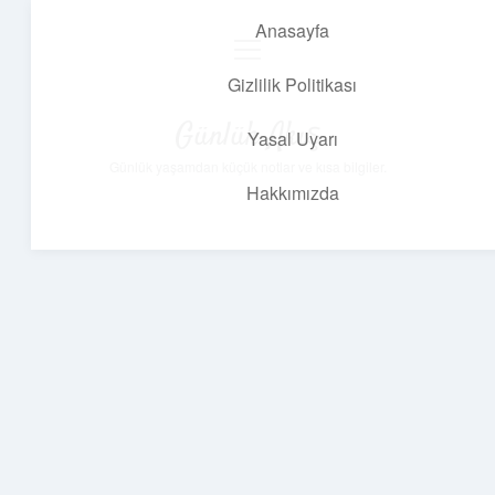
Anasayfa
menüyü
aç
Gizlilik Politikası
Günlük Akış
Yasal Uyarı
Günlük yaşamdan küçük notlar ve kısa bilgiler.
Hakkımızda