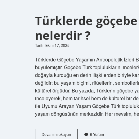
son
ne
zaman
Türklerde göçebe 
yapılır
?
nelerdir ?
Tarih: Ekim 17, 2025
Türklerde Göçebe Yaşamın Antropolojik İzleri Bir
büyülemiştir. Göçebe Türk topluluklarını incelerk
doğayla kurduğu en derin ilişkilerden biriyle ka
değildir; bu yaşam biçimi, ritüellerin, sembolleri
kültürel örgüdür. Bu yazıda, Türklerin göçebe yaş
inceleyerek, hem tarihsel hem de kültürel bir 
ile Uyumu Arayan Yaşam Göçebe Türk toplulukları 
yaşam döngüsünün merkezidir. Her mevsim, h
Türklerde
Devamını okuyun
6 Yorum