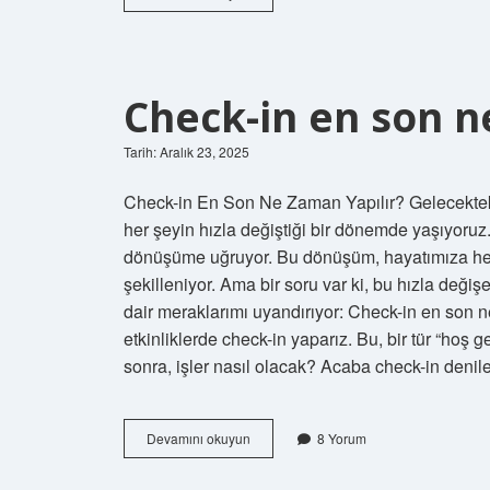
yağlı
olduğunu
nasıl
anlarız
?
Check-in en son n
Tarih: Aralık 23, 2025
Check-in En Son Ne Zaman Yapılır? Gelecekteki
her şeyin hızla değiştiği bir dönemde yaşıyoruz
dönüşüme uğruyor. Bu dönüşüm, hayatımıza her 
şekilleniyor. Ama bir soru var ki, bu hızla değ
dair meraklarımı uyandırıyor: Check-in en son 
etkinliklerde check-in yaparız. Bu, bir tür “hoş 
sonra, işler nasıl olacak? Acaba check-in denilen
Check-
Devamını okuyun
8 Yorum
in
en