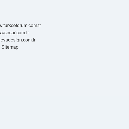
w.turkceforum.com.tr
s://sesar.com.tr
/nevadesign.com.tr
Sitemap