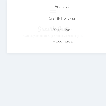
Anasayfa
menüyü
aç
Gizlilik Politikası
Günlük Akış
Yasal Uyarı
Günlük yaşamdan küçük notlar ve kısa bilgiler.
Hakkımızda