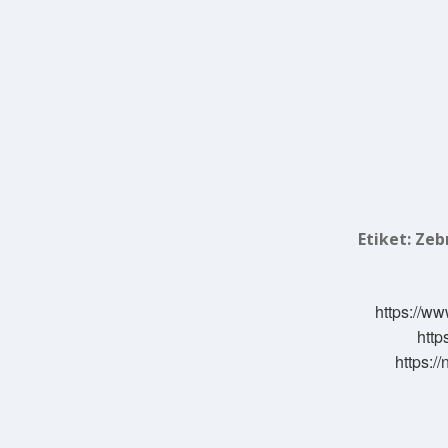
Etiket:
Zebr
https://ww
http
https:/