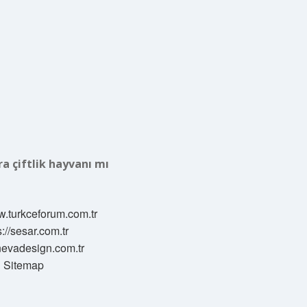
a çiftlik hayvanı mı
w.turkceforum.com.tr
s://sesar.com.tr
/nevadesign.com.tr
Sitemap