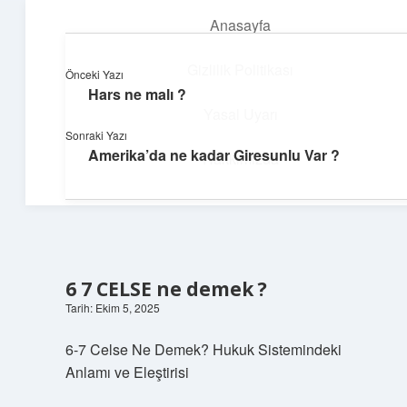
Anasayfa
menüyü
aç
Gizlilik Politikası
Önceki Yazı
Hars ne malı ?
Günlük Akış
Yasal Uyarı
Sonraki Yazı
Günlük yaşamdan küçük notlar ve kısa bilgiler.
Amerika’da ne kadar Giresunlu Var ?
Hakkımızda
6 7 CELSE ne demek ?
Tarih: Ekim 5, 2025
6-7 Celse Ne Demek? Hukuk Sistemindeki
Anlamı ve Eleştirisi