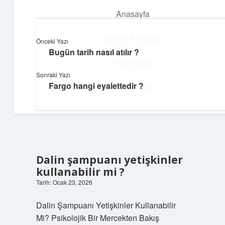
Anasayfa
menüyü
aç
Gizlilik Politikası
Önceki Yazı
Bugün tarih nasıl atılır ?
Günlük Akış
Yasal Uyarı
Sonraki Yazı
Günlük yaşamdan küçük notlar ve kısa bilgiler.
Fargo hangi eyalettedir ?
Hakkımızda
Dalin şampuanı yetişkinler
kullanabilir mi ?
Tarih: Ocak 23, 2026
Dalin Şampuanı Yetişkinler Kullanabilir
Mi? Psikolojik Bir Mercekten Bakış