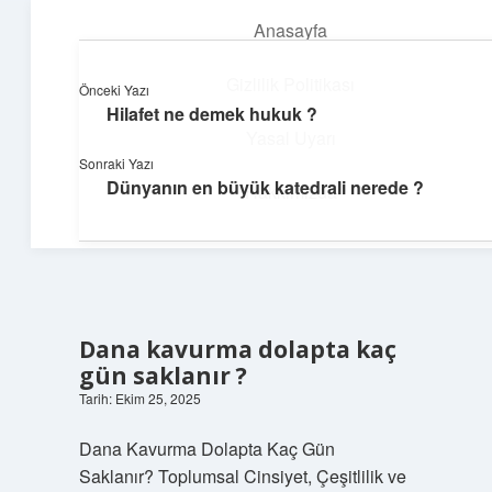
Anasayfa
menüyü
aç
Gizlilik Politikası
Önceki Yazı
Hilafet ne demek hukuk ?
Günlük Akış
Yasal Uyarı
Sonraki Yazı
Günlük yaşamdan küçük notlar ve kısa bilgiler.
Dünyanın en büyük katedrali nerede ?
Hakkımızda
Dana kavurma dolapta kaç
gün saklanır ?
Tarih: Ekim 25, 2025
Dana Kavurma Dolapta Kaç Gün
Saklanır? Toplumsal Cinsiyet, Çeşitlilik ve